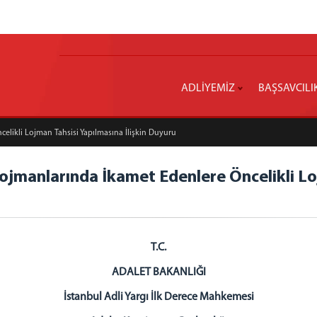
ADLİYEMİZ
BAŞSAVCILI
elikli Lojman Tahsisi Yapılmasına İlişkin Duyuru
ojmanlarında İkamet Edenlere Öncelikli Loj
T.C.
ADALET BAKANLIĞI
İstanbul Adli Yargı İlk Derece Mahkemesi