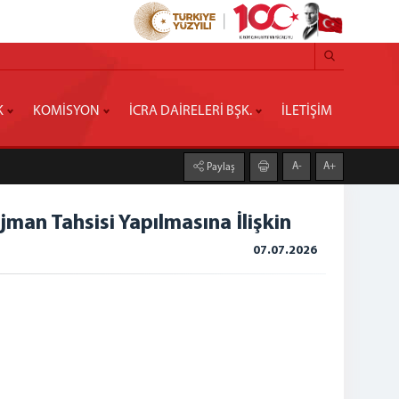
K
KOMİSYON
İCRA DAİRELERİ BŞK.
İLETİŞİM
A-
A+
Paylaş
man Tahsisi Yapılmasına İlişkin
07.07.2026