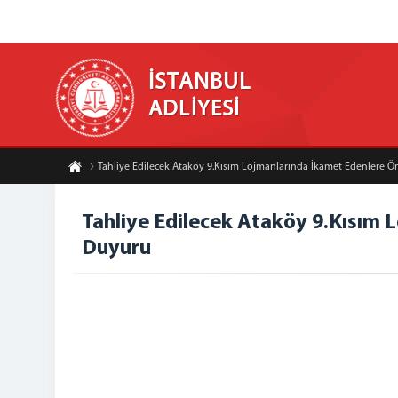
İSTANBUL
ADLİYESİ
Tahliye Edilecek Ataköy 9.Kısım Lojmanlarında İkamet Edenlere Önc
Tahliye Edilecek Ataköy 9.Kısım L
Duyuru