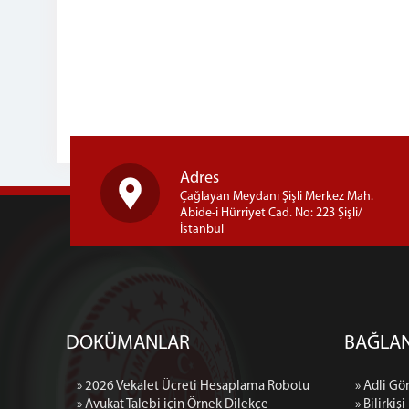
Adres
Çağlayan Meydanı Şişli Merkez Mah.
Abide-i Hürriyet Cad. No: 223 Şişli/
İstanbul
DOKÜMANLAR
BAĞLAN
» 2026 Vekalet Ücreti Hesaplama Robotu
» Adli Gö
» Avukat Talebi için Örnek Dilekçe
» Bilirkişi