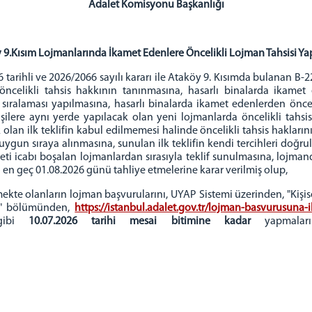
Adalet Komisyonu Başkanlığı
 9.Kısım Lojmanlarında İkamet Edenlere Öncelikli Lojman Tahsisi Ya
hli ve 2026/2066 sayılı kararı ile Ataköy 9. Kısımda bulanan B-22, 
öncelikli tahsis hakkının tanınmasına, hasarlı binalarda ikamet
sıralaması yapılmasına, hasarlı binalarda ikamet edenlerden önceli
şilere aynı yerde yapılacak olan yeni lojmanlarda öncelikli tahs
n ilk teklifin kabul edilmemesi halinde öncelikli tahsis haklarının 
ygun sıraya alınmasına, sunulan ilk teklifin kendi tercihleri doğr
ti icabı boşalan lojmanlardan sırasıyla teklif sunulmasına, loj
n en geç 01.08.2026 günü tahliye etmelerine karar verilmiş olup,
olanların lojman başvurularını, UYAP Sistemi üzerinden, "Kişisel İ
rı" bölümünden,
https://istanbul.adalet.gov.tr/lojman-basvurusuna-il
 gibi
10.07.2026 tarihi mesai bitimine kadar
yapmaları 
Ahmet Önd