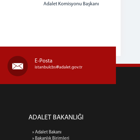
Adalet Komisyonu Başkanı
E-Posta
istanbulcbs
adalet.gov.tr
ADALET BAKANLIĞI
» Adalet Bakanı
» Bakanlık Birimleri