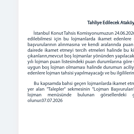
Tahliye Edilecek Ataköy
İstanbul Konut Tahsis Komisyonumuzun 24.06.2026 tari
edilebilmesi için bu lojmanlarda ikamet edenlere 
başvurularının alınmasına ve kendi aralarında puan 
dairede ikamet etmeyi tercih etmeleri halinde bu ki
çıkanların,mevcut boş lojmanlar yönünden yapılacak ola
yılı lojman puan listesindeki puan durumlarına göre u
uygun boş lojman olmaması halinde durumun aciliye
edenlere lojman tahsisi yapılmayacağı ve bu ilgilileri
Bu kapsamda bahsi geçen lojmanlarda ikamet etmekte 
yer alan "Talepler" sekmesinin "Lojman Başvurula
lojman menüsünde bulunan görsellerdeki
olunur.07.07.2026