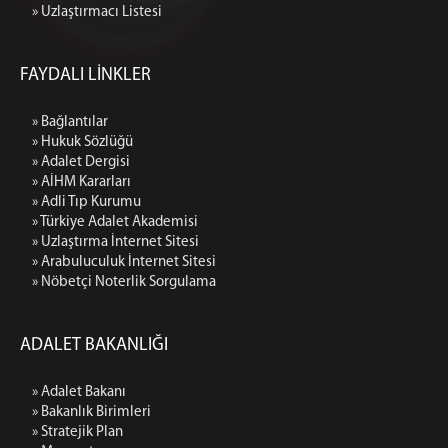
Beyanname Ekinde İbraz Edilmesi Gereken
» Uzlaştırmacı Listesi
Belgeler
Medya İletişim Bürosu
FAYDALI LİNKLER
Amaç ve Çalışma Şekli
KOMİSYON
» Bağlantılar
» Hukuk Sözlüğü
Adalet Komisyonu Başkanı
» Adalet Dergisi
Adalet Komisyonu Üyesi
» AİHM Kararları
» Adli Tıp Kurumu
Mahkemeler
» Türkiye Adalet Akademisi
İCRA DAİRELERİ BŞK.
» Uzlaştırma İnternet Sitesi
» Arabuluculuk İnternet Sitesi
İcra Daireleri Başkanlığı
» Nöbetçi Noterlik Sorgulama
İcra ve İflas Daireleri İletişim Bilgileri
İcra ve İflas Daireleri Banka Hesap ve Vergi Numaları
ADALET BAKANLIĞI
Bilgisi
Kapatılan Eski İstanbul İcra Daireleri ve Aktarıldığı Yeni
İcra Daireleri
» Adalet Bakanı
» Bakanlık Birimleri
Ziyaret ve Etkinlikler
» Stratejik Plan