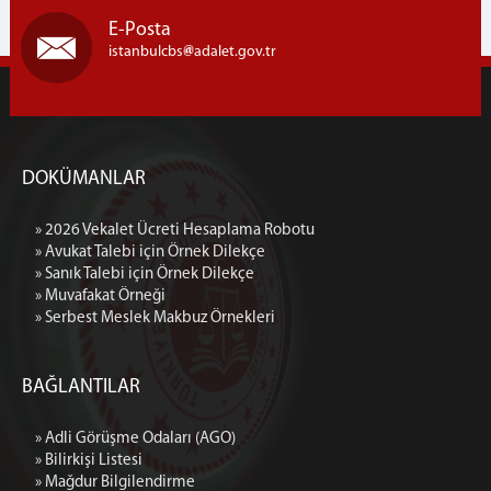
Çalışma Esasları
E-Posta
istanbulcbs
adalet.gov.tr
Ön Büro Tanıtım Broşürleri
Görünümler
Hukuk Mahkemeleri Ön Bürosu
Hukuk Mahkemeleri Çalışma Esasları
DOKÜMANLAR
Muhabere Hukuk Mahkemeleri Ön Büro
Çalışma Esasları
Hukuk Mahkemeleri Tevzi Bürosu Çalışma
» 2026 Vekalet Ücreti Hesaplama Robotu
Esasları
» Avukat Talebi için Örnek Dilekçe
» Sanık Talebi için Örnek Dilekçe
Ön Büro Tanıtım Broşürü
» Muvafakat Örneği
Görünümler
» Serbest Meslek Makbuz Örnekleri
BAŞSAVCILIK
Cumhuriyet Başsavcısı
BAĞLANTILAR
Cumhuriyet Başsavcı Vekilleri
» Adli Görüşme Odaları (AGO)
Basın Suçları Bürosu
» Bilirkişi Listesi
Beyanname
» Mağdur Bilgilendirme