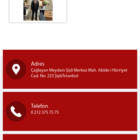
Çocuk Teslimi ve Çocuk İle Kişisel İlişki
Adli Görüşme Odası
Çocuklar için Hizmet Haritası
Afişler
Sıkça Sorulan Sorular
İletişim
İstanbul Denetimli Serbestlik Müdürlüğü
Adres
Adalet Sarayı Anaokulu
Çağlayan Meydanı Şişli Merkez Mah. Abide-i Hürriyet
Cad. No: 223 Şişli/İstanbul
Adliye Sağlık Hizmetleri
Telefon Rehberi
Önbüro
Savcılık Ön Bürosu
Telefon
0 212 375 75 75
Çalışma Esasları
Personelin Görevleri
Görünümler
Ceza Mahkemeleri Ön Bürosu