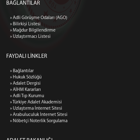
BAĞLANTILAR
Beyanname Ekinde İbraz Edilmesi Gereken
Belgeler
» Adli Görüşme Odaları (AGO)
Medya İletişim Bürosu
» Bilirkişi Listesi
Amaç ve Çalışma Şekli
» Mağdur Bilgilendirme
KOMİSYON
» Uzlaştırmacı Listesi
Adalet Komisyonu Başkanı
Adalet Komisyonu Üyesi
FAYDALI LİNKLER
Mahkemeler
» Bağlantılar
İCRA DAİRELERİ BŞK.
» Hukuk Sözlüğü
» Adalet Dergisi
İcra Daireleri Başkanlığı
» AİHM Kararları
İcra ve İflas Daireleri İletişim Bilgileri
» Adli Tıp Kurumu
İcra ve İflas Daireleri Banka Hesap ve Vergi Numaları
» Türkiye Adalet Akademisi
Bilgisi
» Uzlaştırma İnternet Sitesi
» Arabuluculuk İnternet Sitesi
Kapatılan Eski İstanbul İcra Daireleri ve Aktarıldığı Yeni
» Nöbetçi Noterlik Sorgulama
İcra Daireleri
Ziyaret ve Etkinlikler