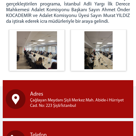
gerçekleştirilen programa, İstanbul Adli Yargı İlk Derece
Çocuk Teslimi ve Çocuk İle Kişisel İlişki
Mahkemesi Adalet Komisyonu Başkanı Sayın Ahmet Önder
KOCADEMİR ve Adalet Komisyonu Üyesi Sayın Murat YILDIZ
Adli Görüşme Odası
da iştirak ederek icra müdürleriyle bir araya gelindi.
Çocuklar için Hizmet Haritası
Afişler
Sıkça Sorulan Sorular
İletişim
İstanbul Denetimli Serbestlik Müdürlüğü
Adalet Sarayı Anaokulu
Adliye Sağlık Hizmetleri
Telefon Rehberi
Önbüro
Adres
Çağlayan Meydanı Şişli Merkez Mah. Abide-i Hürriyet
Savcılık Ön Bürosu
Cad. No: 223 Şişli/İstanbul
Çalışma Esasları
Personelin Görevleri
Görünümler
Telefon
Ceza Mahkemeleri Ön Bürosu