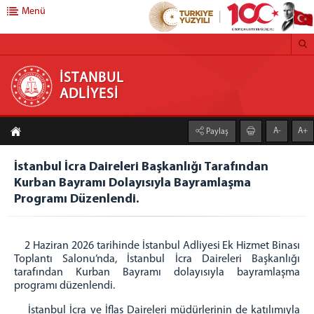
Menü
İSTANBUL ADLİYESİ
İSTANBUL
ADLİYESİ
ADLİYEMİZ
A-
A+
Paylaş
İstanbul Adalet Sarayı
Yerleşim Planı
İstanbul İcra Daireleri Başkanlığı Tarafından
İstanbul Adli Destek ve Mağdur Hizmetleri Müdürlüğü
Kurban Bayramı Dolayısıyla Bayramlaşma
Müdürlük
Programı Düzenlendi.
Bürolar
Adli Yardım Bürosu
2 Haziran 2026 tarihinde İstanbul Adliyesi Ek Hizmet Binası
Bilgilendirme ve Yönlendirme Bürosu
Toplantı Salonu’nda, İstanbul İcra Daireleri Başkanlığı
tarafından Kurban Bayramı dolayısıyla bayramlaşma
Ceza Yargılaması Destek Bürosu
programı düzenlendi.
Hukuk Yargılaması Destek Bürosu
İstanbul İcra ve İflas Daireleri müdürlerinin de katılımıyla
Kırılgan Grup Destek Bürosu