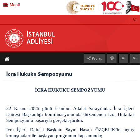
Menü
İSTANBUL ADLİYESİ
İSTANBUL
ADLİYESİ
ADLİYEMİZ
A-
A+
Paylaş
İstanbul Adalet Sarayı
Yerleşim Planı
İcra Hukuku Sempozyumu
İstanbul Adli Destek ve Mağdur Hizmetleri Müdürlüğü
Müdürlük
İCRA HUKUKU SEMPOZYUMU
Bürolar
Adli Yardım Bürosu
22 Kasım 2025 günü İstanbul Adalet Sarayı’nda, İcra İşleri
Bilgilendirme ve Yönlendirme Bürosu
Dairesi Başkanlığı koordinasyonunda düzenlenen İcra Hukuku
Sempozyumu başarıyla gerçekleştirildi.
Ceza Yargılaması Destek Bürosu
İcra İşleri Dairesi Başkanı Sayın Hasan ÖZÇELİK’in açılış
Hukuk Yargılaması Destek Bürosu
konuşmaları ile başlayan programın kapsamında;
Kırılgan Grup Destek Bürosu