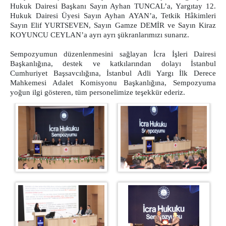
Hukuk Dairesi Başkanı Sayın Ayhan TUNCAL’a, Yargıtay 12.
Çalışma Esasları
Hukuk Dairesi Üyesi Sayın Ayhan AYAN’a, Tetkik Hâkimleri
Sayın Elif YURTSEVEN, Sayın Gamze DEMİR ve Sayın Kiraz
Ön Büro Tanıtım Broşürleri
KOYUNCU CEYLAN’a ayrı ayrı şükranlarımızı sunarız.
Görünümler
Sempozyumun düzenlenmesini sağlayan İcra İşleri Dairesi
Hukuk Mahkemeleri Ön Bürosu
Başkanlığına, destek ve katkılarından dolayı İstanbul
Hukuk Mahkemeleri Çalışma Esasları
Cumhuriyet Başsavcılığına, İstanbul Adli Yargı İlk Derece
Mahkemesi Adalet Komisyonu Başkanlığına, Sempozyuma
Muhabere Hukuk Mahkemeleri Ön Büro
Çalışma Esasları
yoğun ilgi gösteren, tüm personelimize teşekkür ederiz.
Hukuk Mahkemeleri Tevzi Bürosu Çalışma
Esasları
Ön Büro Tanıtım Broşürü
Görünümler
BAŞSAVCILIK
Cumhuriyet Başsavcısı
Cumhuriyet Başsavcı Vekilleri
Basın Suçları Bürosu
Beyanname