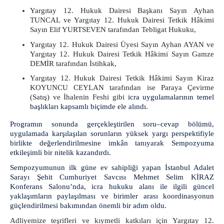
Yargıtay 12. Hukuk Dairesi Başkanı Sayın Ayhan
Çocuk Teslimi ve Çocuk İle Kişisel İlişki
TUNCAL ve Yargıtay 12. Hukuk Dairesi Tetkik Hâkimi
Adli Görüşme Odası
Sayın Elif YURTSEVEN tarafından Tebligat Hukuku,
Çocuklar için Hizmet Haritası
Yargıtay 12. Hukuk Dairesi Üyesi Sayın Ayhan AYAN ve
Yargıtay 12. Hukuk Dairesi Tetkik Hâkimi Sayın Gamze
Afişler
DEMİR tarafından İstihkak,
Sıkça Sorulan Sorular
Yargıtay 12. Hukuk Dairesi Tetkik Hâkimi Sayın Kiraz
İletişim
KOYUNCU CEYLAN tarafından ise Paraya Çevirme
(Satış) ve İhalenin Feshi gibi
icra uygulamalarının temel
İstanbul Denetimli Serbestlik Müdürlüğü
başlıkları kapsamlı biçimde ele alındı.
Adalet Sarayı Anaokulu
Programın sonunda gerçekleştirilen soru–cevap bölümü,
Adliye Sağlık Hizmetleri
uygulamada karşılaşılan sorunların yüksek yargı perspektifiyle
Telefon Rehberi
birlikte değerlendirilmesine imkân tanıyarak Sempozyuma
etkileşimli bir nitelik kazandırdı.
Önbüro
Sempozyumunun ilk güne ev sahipliği yapan İstanbul Adalet
Savcılık Ön Bürosu
Sarayı Şehit Cumhuriyet Savcısı Mehmet Selim KİRAZ
Çalışma Esasları
Konferans Salonu’nda, icra hukuku alanı ile ilgili güncel
Personelin Görevleri
yaklaşımların paylaşılması ve birimler arası koordinasyonun
güçlendirilmesi bakımından önemli bir adım oldu.
Görünümler
Adliyemize teşrifleri ve kıymetli katkıları için Yargıtay 12.
Ceza Mahkemeleri Ön Bürosu