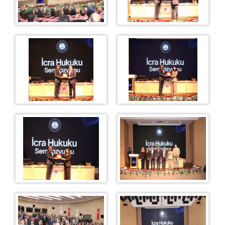
Beyanname Ekinde İbraz Edilmesi Gereken
Belgeler
Medya İletişim Bürosu
Amaç ve Çalışma Şekli
KOMİSYON
Adalet Komisyonu Başkanı
Adalet Komisyonu Üyesi
Mahkemeler
İCRA DAİRELERİ BŞK.
İcra Daireleri Başkanlığı
İcra ve İflas Daireleri İletişim Bilgileri
İcra ve İflas Daireleri Banka Hesap ve Vergi Numaları
Bilgisi
Kapatılan Eski İstanbul İcra Daireleri ve Aktarıldığı Yeni
İcra Daireleri
Ziyaret ve Etkinlikler