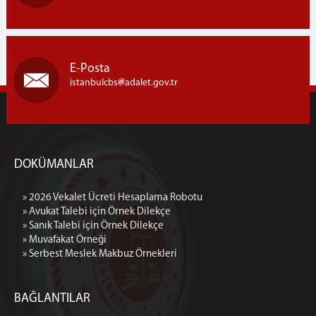
E-Posta
istanbulcbs
adalet.gov.tr
DOKÜMANLAR
» 2026 Vekalet Ücreti Hesaplama Robotu
» Avukat Talebi için Örnek Dilekçe
» Sanık Talebi için Örnek Dilekçe
» Muvafakat Örneği
» Serbest Meslek Makbuz Örnekleri
BAĞLANTILAR