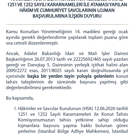
1251 VE 1252 SAYILI KARARNAMELERİ İLE ATAMASI YAPILAN
Çocuk Teslimi ve Çocuk İle Kişisel İlişki
HÂKİM VE CUMHURİYET SAVCILARININ LOJMAN
BAŞVURULARINA İLİŞKİN DUYURU
Adli Görüşme Odası
Çocuklar için Hizmet Haritası
Kamu Konutları Yönetmeliğinin 14. maddesi gereği ocak
Afişler
ayında gerekli değerlendirme yapılarak toplam puana göre
Sıkça Sorulan Sorular
sıra cetveli düzenlenmiştir.
İletişim
Ancak, Adalet Bakanlığı İdari ve Mali İşler Dairesi
İstanbul Denetimli Serbestlik Müdürlüğü
Başkanlığının 26.07.2013 tarih ve 22225692/465 sayılı yazıları
gereği ve Danıştay 5. Dairesinin yerleşik içtihat halini alan
Adalet Sarayı Anaokulu
2009/2272 esas, 2011/8025 sayılı kararı doğrultusunda yıl
Adliye Sağlık Hizmetleri
içerisinde
başka bir yerden tayin yoluyla gelenlerin
konut
tahsis taleplerinin de süresinde başvuru yapılmış gibi
Telefon Rehberi
değerlendirilmesi gerekmektedir.
Önbüro
Bu kapsamda,
Savcılık Ön Bürosu
Çalışma Esasları
Hâkimler ve Savcılar Kurulunun (HSK) 12.06.2026 tarihli
1251 ve 1252 Sayılı Kararnameleri ile Konut Tahsis
Personelin Görevleri
Komisyonumuzun tahsis yetkisine sahip olduğu
Görünümler
lojmanlara başvuru yapma hakkı bulunan görev
yerlerine (İstanbul Bölge Adliye Mahkemesi, İstanbul
Ceza Mahkemeleri Ön Bürosu