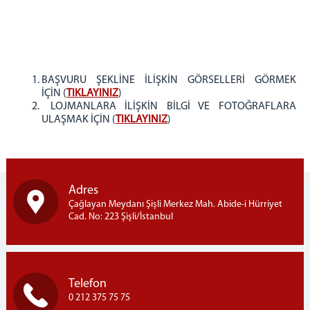
BAŞVURU ŞEKLİNE İLİŞKİN GÖRSELLERİ GÖRMEK
İÇİN (
TIKLAYINIZ
)
LOJMANLARA İLİŞKİN BİLGİ VE FOTOĞRAFLARA
ULAŞMAK İÇİN (
TIKLAYINIZ
)
Adres
Çağlayan Meydanı Şişli Merkez Mah. Abide-i Hürriyet
Cad. No: 223 Şişli/İstanbul
Telefon
0 212 375 75 75