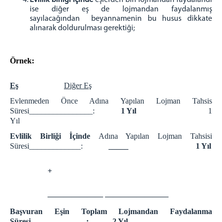
Evlilik birliği içinde
eşlerden biri lojmandan faydalandı
Beyanname Ekinde İbraz Edilmesi Gereken
ise diğer eş de lojmandan faydalanmış
Belgeler
sayılacağından beyannamenin bu husus dikkate
alınarak doldurulması gerektiği;
Medya İletişim Bürosu
Amaç ve Çalışma Şekli
KOMİSYON
Örnek:
Adalet Komisyonu Başkanı
Eş
Diğer Eş
Adalet Komisyonu Üyesi
Evlenmeden Önce Adına Yapılan Lojman Tahsis
Mahkemeler
Süresi________________:
1 Yıl
1
İCRA DAİRELERİ BŞK.
Yıl
İcra Daireleri Başkanlığı
Evlilik Birliği İçinde
Adına Yapılan Lojman Tahsisi
Süresi_____________:
_____
1 Yıl
İcra ve İflas Daireleri İletişim Bilgileri
İcra ve İflas Daireleri Banka Hesap ve Vergi Numaları
+
Bilgisi
Kapatılan Eski İstanbul İcra Daireleri ve Aktarıldığı Yeni
İcra Daireleri
——————— ————————
Ziyaret ve Etkinlikler
Başvuran Eşin Toplam Lojmandan Faydalanma
Süresi______________: 2 Yıl