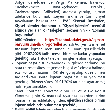
Bölge İdare/İdare ve Vergi Mahkemesi, Bakırköy,
Çalışma Esasları
Küçükçekmece, Büyükçekmece, İstanbul,
Gaziosmanpaşa Adliyeleri) ataması yapılıp, lojman
Ön Büro Tanıtım Broşürleri
talebinde bulunmak isteyen hâkim ve Cumhuriyet
Görünümler
savcılarının başvurularını,
UYAP Sistemi üzerinden,
Kişisel İşlemler ekranının -> "Kişisel İşlemler" menüsü
Hukuk Mahkemeleri Ön Bürosu
altında yer alan -> "Talepler" sekmesinin -> "Lojman
Hukuk Mahkemeleri Çalışma Esasları
Başvurular"
bölümünden
https://istanbul.adalet.gov.tr/lojman-
Muhabere Hukuk Mahkemeleri Ön Büro
basvurusuna-iliskin-gorseller
Çalışma Esasları
adresli Adliyemiz internet
sitesinin lojman menüsünde bulunan görsellerdeki
Hukuk Mahkemeleri Tevzi Bürosu Çalışma
gibi,
20.07.2026 tarihi mesai bitimine kadar
yapmaları
Esasları
gerektiği
, aksi halde taleplerinin işleme alınmayacağı;
Ön Büro Tanıtım Broşürü
Lojman başvurusu ekranındaki bilgilerde herhangi bir
hata (hizmet süresi, taşınmaz bilgisi vs.) olması halinde,
Görünümler
söz konusu hatanın HSK ile görüşülüp düzeltilmesi
sağlandıktan sonra lojman başvurusunun yapılması
BAŞSAVCILIK
gerektiği (hizmet süresi 01.01.2026 tarihine uyarlanmış
Cumhuriyet Başsavcısı
hali ile yansımaktadır);
Kamu Konutları Yönetmeliğinin 12. ve ATGV Konut
Cumhuriyet Başsavcı Vekilleri
Yönetmeliğinin 9. maddesi uyarınca eşlerden birine
Basın Suçları Bürosu
lojman tahsis edilebildiğinden,
eşlerden sadece birinin
lojman talebinde bulunması gerektiği
;
Beyanname