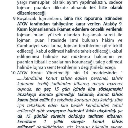
yargı mensupları olarak ayrım yapılmaksızın, sadece
lojman puanları dikkate alınarak
tek liste olarak
düzenleneceği
;
Boşalacak lojmanların,
bina risk raporuna istinaden
ATGV tarafından tahliyesine karar verilen Ataköy 9.
Kısım lojmanlarında ikamet edenlere öncelik verilerek
lojman puanı yüksek olandan başlamak sureti ile
lojman puan listesinde ismi bulunan hâkim ve
Cumhuriyet savcılarına, lojman tercihlerine göre teklif
edileceği, kabul edilmesi halinde tahsis edileceği, kabul
edilmemesi halinde ise müktesep haklarının ve
puanları itibari ile sıralarının korunacağı, talep edilmesi
halinde lojman semt tercihlerinin değiştirilebileceği;
ATGV Konut Yönetmeliği’ nin 14. maddesinde: "
.......Kendisine konut tahsis edilen personel, tahsis
kararının tebliğ tarihinden itibaren, meşru mazeret
dışında,
en geç 15 gün içinde kira sözleşmesini
imzalayıp konuta girmediği takdirde, konut tahsis
kararı iptal edilir.
Bu takdirde konutun boş kaldığı süre
için tahakkuk eden kira bedeli kendisinden tahsil
edileceği gibi;
vazgeçme iradesini Vakfa ulaştırdığı ya
da 15 günlük sürenin dolduğu tarihten itibaren,
kendisine 1 yıllık süreyle konut tahsis
edilmez
." denildiğinden, söz konusu hükmün aynen