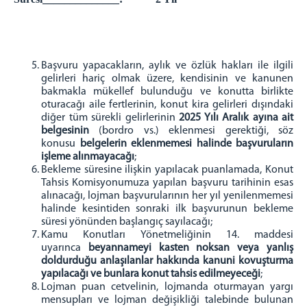
İLETİŞİM
Başvuru yapacakların, aylık ve özlük hakları ile ilgili
gelirleri hariç olmak üzere, kendisinin ve kanunen
bakmakla mükellef bulunduğu ve konutta birlikte
oturacağı aile fertlerinin, konut kira gelirleri dışındaki
diğer tüm sürekli gelirlerinin
2025 Yılı Aralık ayına ait
belgesinin
(bordro vs.) eklenmesi gerektiği, söz
konusu
belgelerin eklenmemesi halinde başvuruların
işleme alınmayacağı
;
Bekleme süresine ilişkin yapılacak puanlamada, Konut
Tahsis Komisyonumuza yapılan başvuru tarihinin esas
alınacağı, lojman başvurularının her yıl yenilenmemesi
halinde kesintiden sonraki ilk başvurunun bekleme
süresi yönünden başlangıç sayılacağı;
Kamu Konutları Yönetmeliğinin 14. maddesi
uyarınca
beyannameyi kasten noksan veya yanlış
doldurduğu anlaşılanlar hakkında kanuni kovuşturma
yapılacağı ve bunlara konut tahsis edilmeyeceği
;
Lojman puan cetvelinin, lojmanda oturmayan yargı
mensupları ve lojman değişikliği talebinde bulunan