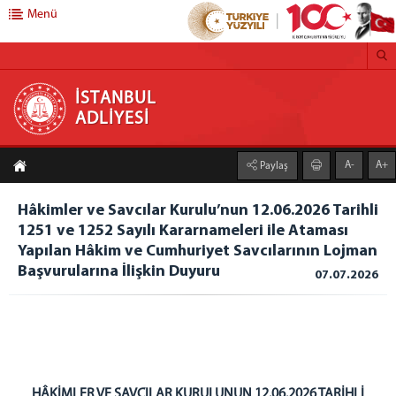
Menü
İSTANBUL ADLİYESİ
İSTANBUL
ADLİYESİ
ADLİYEMİZ
A-
A+
Paylaş
İstanbul Adalet Sarayı
Yerleşim Planı
Hâkimler ve Savcılar Kurulu’nun 12.06.2026 Tarihli
İstanbul Adli Destek ve Mağdur Hizmetleri Müdürlüğü
1251 ve 1252 Sayılı Kararnameleri ile Ataması
Müdürlük
Yapılan Hâkim ve Cumhuriyet Savcılarının Lojman
Başvurularına İlişkin Duyuru
Bürolar
07.07.2026
Adli Yardım Bürosu
Bilgilendirme ve Yönlendirme Bürosu
Ceza Yargılaması Destek Bürosu
Hukuk Yargılaması Destek Bürosu
HÂKİMLER VE SAVCILAR KURULUNUN 12.06.2026 TARİHLİ
Kırılgan Grup Destek Bürosu