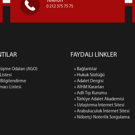
Telefon
0 212 375 75 75
TILAR
FAYDALI LİNKLER
rüşme Odaları (AGO)
» Bağlantılar
 Listesi
» Hukuk Sözlüğü
 Bilgilendirme
» Adalet Dergisi
rmacı Listesi
» AİHM Kararları
» Adli Tıp Kurumu
» Türkiye Adalet Akademisi
» Uzlaştırma İnternet Sitesi
» Arabuluculuk İnternet Sitesi
» Nöbetçi Noterlik Sorgulama