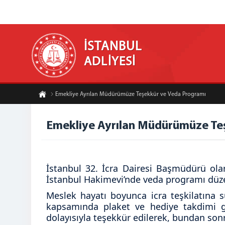
İSTANBUL
ADLİYESİ
Emekliye Ayrılan Müdürümüze Teşekkür ve Veda Programı
Emekliye Ayrılan Müdürümüze Te
İstanbul 32. İcra Dairesi Başmüdürü ola
İstanbul Hakimevi’nde veda programı düze
Meslek hayatı boyunca icra teşkilatına 
kapsamında plaket ve hediye takdimi ge
dolayısıyla teşekkür edilerek, bundan sonr