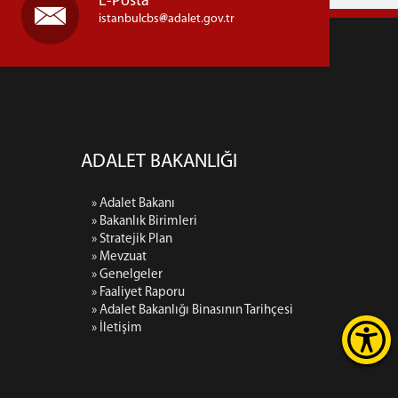
E-Posta
istanbulcbs
adalet.gov.tr
ADALET BAKANLIĞI
» Adalet Bakanı
» Bakanlık Birimleri
» Stratejik Plan
» Mevzuat
» Genelgeler
» Faaliyet Raporu
» Adalet Bakanlığı Binasının Tarihçesi
» İletişim