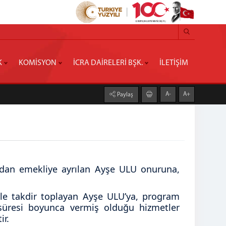
K
KOMİSYON
İCRA DAİRELERİ BŞK.
İLETİŞİM
A-
A+
Paylaş
ından emekliye ayrılan Ayşe ULU onuruna,
yle takdir toplayan Ayşe ULU’ya, program
 süresi boyunca vermiş olduğu hizmetler
ir.