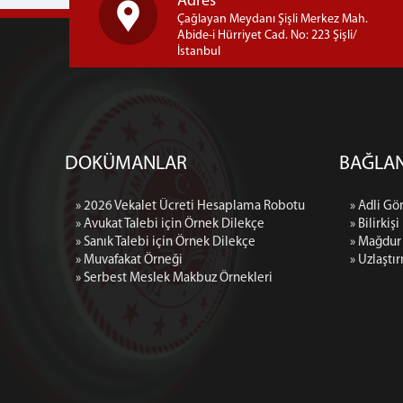
Adres
Çağlayan Meydanı Şişli Merkez Mah.
Abide-i Hürriyet Cad. No: 223 Şişli/
İstanbul
DOKÜMANLAR
BAĞLAN
» 2026 Vekalet Ücreti Hesaplama Robotu
» Adli Gö
» Avukat Talebi için Örnek Dilekçe
» Bilirkişi
» Sanık Talebi için Örnek Dilekçe
» Mağdur
» Muvafakat Örneği
» Uzlaştı
» Serbest Meslek Makbuz Örnekleri