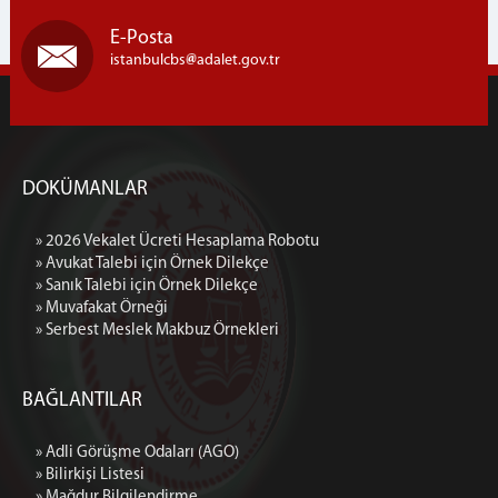
Çalışma Esasları
E-Posta
Ön Büro Tanıtım Broşürleri
istanbulcbs
adalet.gov.tr
Görünümler
Hukuk Mahkemeleri Ön Bürosu
Hukuk Mahkemeleri Çalışma Esasları
Muhabere Hukuk Mahkemeleri Ön Büro
DOKÜMANLAR
Çalışma Esasları
Hukuk Mahkemeleri Tevzi Bürosu Çalışma
» 2026 Vekalet Ücreti Hesaplama Robotu
Esasları
» Avukat Talebi için Örnek Dilekçe
Ön Büro Tanıtım Broşürü
» Sanık Talebi için Örnek Dilekçe
» Muvafakat Örneği
Görünümler
» Serbest Meslek Makbuz Örnekleri
BAŞSAVCILIK
Cumhuriyet Başsavcısı
BAĞLANTILAR
Cumhuriyet Başsavcı Vekilleri
Basın Suçları Bürosu
» Adli Görüşme Odaları (AGO)
» Bilirkişi Listesi
Beyanname
» Mağdur Bilgilendirme