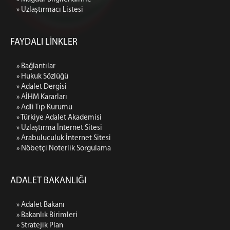
Beyanname Ekinde İbraz Edilmesi Gereken
» Uzlaştırmacı Listesi
Belgeler
Medya İletişim Bürosu
FAYDALI LİNKLER
Amaç ve Çalışma Şekli
KOMİSYON
» Bağlantılar
» Hukuk Sözlüğü
Adalet Komisyonu Başkanı
» Adalet Dergisi
Adalet Komisyonu Üyesi
» AİHM Kararları
Mahkemeler
» Adli Tıp Kurumu
» Türkiye Adalet Akademisi
İCRA DAİRELERİ BŞK.
» Uzlaştırma İnternet Sitesi
» Arabuluculuk İnternet Sitesi
İcra Daireleri Başkanlığı
» Nöbetçi Noterlik Sorgulama
İcra ve İflas Daireleri İletişim Bilgileri
İcra ve İflas Daireleri Banka Hesap ve Vergi Numaları
Bilgisi
ADALET BAKANLIĞI
Kapatılan Eski İstanbul İcra Daireleri ve Aktarıldığı Yeni
İcra Daireleri
» Adalet Bakanı
Ziyaret ve Etkinlikler
» Bakanlık Birimleri
» Stratejik Plan