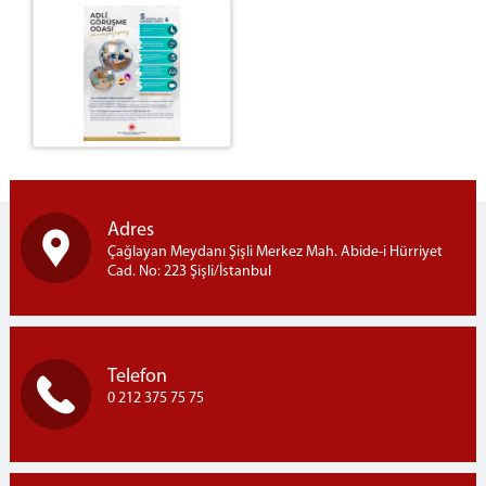
Çocuk Teslimi ve Çocuk İle Kişisel İlişki
Adli Görüşme Odası
Çocuklar için Hizmet Haritası
Afişler
Sıkça Sorulan Sorular
İletişim
İstanbul Denetimli Serbestlik Müdürlüğü
Adres
Adalet Sarayı Anaokulu
Çağlayan Meydanı Şişli Merkez Mah. Abide-i Hürriyet
Cad. No: 223 Şişli/İstanbul
Adliye Sağlık Hizmetleri
Telefon Rehberi
Önbüro
Savcılık Ön Bürosu
Telefon
Çalışma Esasları
0 212 375 75 75
Personelin Görevleri
Görünümler
Ceza Mahkemeleri Ön Bürosu