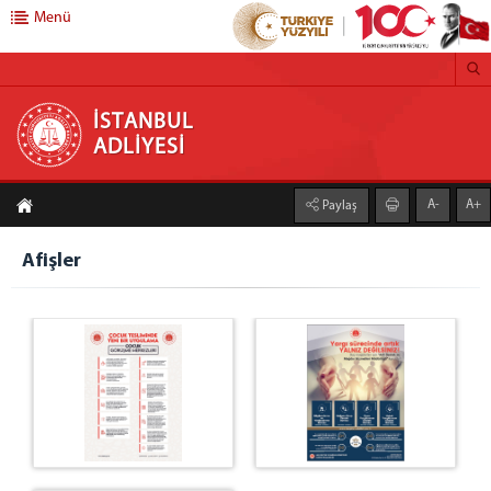
Menü
İSTANBUL ADLİYESİ
İSTANBUL
ADLİYESİ
ADLİYEMİZ
A-
A+
Paylaş
İstanbul Adalet Sarayı
Yerleşim Planı
Afişler
İstanbul Adli Destek ve Mağdur Hizmetleri Müdürlüğü
Müdürlük
Bürolar
Adli Yardım Bürosu
Bilgilendirme ve Yönlendirme Bürosu
Ceza Yargılaması Destek Bürosu
Hukuk Yargılaması Destek Bürosu
Kırılgan Grup Destek Bürosu