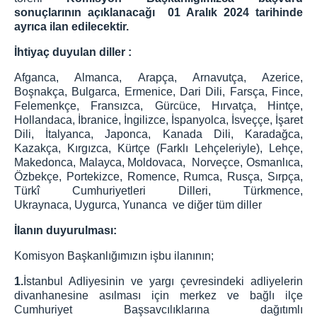
sonuçlarının açıklanacağı 01 Aralık 2024 tarihinde
ayrıca ilan edilecektir.
İhtiyaç duyulan diller :
Afganca, Almanca, Arapça, Arnavutça, Azerice,
Boşnakça, Bulgarca, Ermenice, Dari Dili, Farsça, Fince,
Felemenkçe, Fransızca, Gürcüce, Hırvatça, Hintçe,
Hollandaca, İbranice, İngilizce, İspanyolca, İsveççe, İşaret
Dili, İtalyanca, Japonca, Kanada Dili, Karadağca,
Kazakça, Kırgızca, Kürtçe (Farklı Lehçeleriyle), Lehçe,
Makedonca, Malayca, Moldovaca, Norveçce, Osmanlıca,
Özbekçe, Portekizce, Romence, Rumca, Rusça, Sırpça,
Türkî Cumhuriyetleri Dilleri, Türkmence,
Ukraynaca, Uygurca, Yunanca ve diğer tüm diller
İlanın duyurulması:
Komisyon Başkanlığımızın işbu ilanının;
1.
İstanbul Adliyesinin ve yargı çevresindeki adliyelerin
divanhanesine asılması için merkez ve bağlı ilçe
Cumhuriyet Başsavcılıklarına dağıtımlı