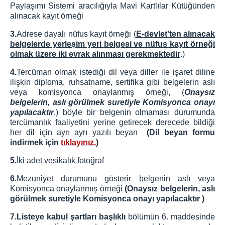
İLETİŞİM
Paylaşımı Sistemi aracılığıyla Mavi Kartlılar Kütüğünden
alınacak kayıt örneği
3.
Adrese dayalı nüfus kayıt örneği (
E-devlet'ten alınacak
belgelerde yerleşim yeri belgesi ve nüfus kayıt örneği
olmak üzere iki evrak alınması gerekmektedir
.)
4.
Tercüman olmak istediği dil veya diller ile işaret diline
ilişkin diploma, ruhsatname, sertifika gibi belgelerin aslı
veya komisyonca onaylanmış örneği, (
Onaysız
belgelerin, aslı görülmek suretiyle Komisyonca onayı
yapılacaktır
.) böyle bir belgenin olmaması durumunda
tercümanlık faaliyetini yerine getirecek derecede bildiği
her dil için ayrı ayrı yazılı beyan
(Dil beyan formu
indirmek için
tıklayınız.
)
5.
İki adet vesikalık fotoğraf
6.
Mezuniyet durumunu gösterir belgenin aslı veya
Komisyonca onaylanmış örneği
(Onaysız belgelerin, aslı
görülmek suretiyle Komisyonca onayı yapılacaktır )
7.Listeye kabul şartları başlıklı
bölümün 6. maddesinde