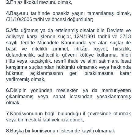
3.
En az ilkokul mezunu olmak,
Çalışma Esasları
4.
Başvuru tarihinde onsekiz yaşını tamamlamış olmak,
Ön Büro Tanıtım Broşürleri
(31/10/2006 tarihi ve öncesi doğumlular)
Görünümler
5.
Affa uğramış ya da ertelenmiş olsalar bile Devlete ve
Hukuk Mahkemeleri Ön Bürosu
adliyeye karşı işlenen suçlar, 12/4/1991 tarihli ve 3713
Hukuk Mahkemeleri Çalışma Esasları
sayılı Terörle Mücadele Kanununda yer alan suçlar ile
basit ve nitelikli zimmet, irtikâp, rüşvet, hırsızlık,
Muhabere Hukuk Mahkemeleri Ön Büro
dolandırıcılık, sahtecilik, güveni kötüye kullanma, hileli
Çalışma Esasları
iflâs veya kaçakçılık, resmî ihale ve alım satımlara fesat
Hukuk Mahkemeleri Tevzi Bürosu Çalışma
karıştırma suçlarından hükümlü olmamak veya hakkında
Esasları
hükmün açıklanmasının geri bırakılmasına karar
Ön Büro Tanıtım Broşürü
verilmemiş olmak,
Görünümler
6.
Disiplin yönünden meslekten ya da memuriyetten
çıkarılmamış veya sanat icrasından yasaklanmamış
BAŞSAVCILIK
olmak,
Cumhuriyet Başsavcısı
7.
Komisyonunun bağlı bulunduğu il çevresinde oturmak
Cumhuriyet Başsavcı Vekilleri
veya bir meslekî faaliyeti icra etmek,
Basın Suçları Bürosu
8.
Başka bir komisyonun listesinde kayıtlı olmamak
Beyanname