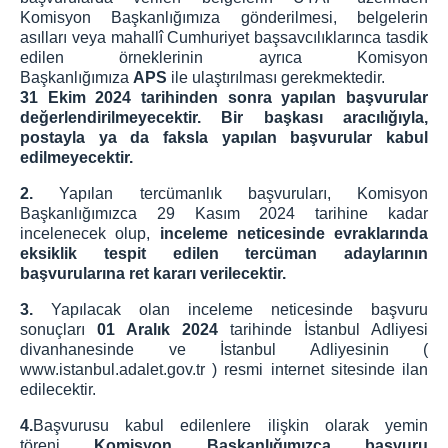
Komisyon Başkanlığımıza gönderilmesi, belgelerin
asılları veya mahallî Cumhuriyet başsavcılıklarınca tasdik
edilen örneklerinin ayrıca Komisyon
Başkanlığımıza
APS
ile ulaştırılması gerekmektedir.
31 Ekim 2024 tarihinden sonra yapılan başvurular
değerlendirilmeyecektir. Bir başkası aracılığıyla,
postayla ya da faksla yapılan başvurular kabul
edilmeyecektir.
2.
Yapılan tercümanlık başvuruları, Komisyon
Başkanlığımızca 29 Kasım 2024 tarihine kadar
incelenecek olup,
inceleme neticesinde evraklarında
eksiklik tespit edilen tercüman adaylarının
başvurularına ret kararı verilecektir.
3.
Yapılacak olan inceleme neticesinde başvuru
sonuçları
01 Aralık 2024
tarihinde İstanbul Adliyesi
divanhanesinde ve İstanbul Adliyesinin (
www.istanbul.adalet.gov.tr ) resmi internet sitesinde ilan
edilecektir.
4.
Başvurusu kabul edilenlere ilişkin olarak yemin
töreni
Komisyon Başkanlığımızca başvuru