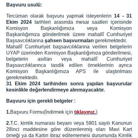
Beyanname Ekinde İbraz Edilmesi Gereken
Başvuru usulü:
Belgeler
Tercüman olarak başvuru yapmak isteyenlerin
14 - 31
Medya İletişim Bürosu
Ekim 2024
tarihleri arasında mesai saatleri içerisinde
Amaç ve Çalışma Şekli
Komisyon Başkanlığımıza veya Komisyon
Başkanlığımıza gönderilmek üzere mahallî Cumhuriyet
KOMİSYON
Başsavcılıklarına
şahsen başvurmaları
gerekmektedir.
Adalet Komisyonu Başkanı
Mahallî Cumhuriyet başsavcılıklarına verilen belgelerin
UYAP üzerinden Komisyon Başkanlığımıza gönderilmesi,
Adalet Komisyonu Üyesi
belgelerin asılları veya mahallî Cumhuriyet
Mahkemeler
Başsavcılıklarınca tasdik edilen örneklerinin ayrıca
Komisyon Başkanlığımıza APS ile ulaştırılması
İCRA DAİRELERİ BŞK.
gerekmektedir.
31 Ekim 2024 tarihinden sonra yapılan başvurular
İcra Daireleri Başkanlığı
kesinlikle değerlendirmeye alınmayacaktır.
İcra ve İflas Daireleri İletişim Bilgileri
Başvuru için gerekli belgeler :
İcra ve İflas Daireleri Banka Hesap ve Vergi Numaları
Bilgisi
1.
Başvuru Formu(İndirmek için
tıklayınız.
)
Kapatılan Eski İstanbul İcra Daireleri ve Aktarıldığı Yeni
İcra Daireleri
2.
T.C. kimlik numarası beyanı veya 5901 sayılı Kanunun
28inci maddesine göre düzenlenmiş olan Mavi Kart
Ziyaret ve Etkinlikler
örneği ya da Kartın ibraz edilememesi durumunda Kimlik