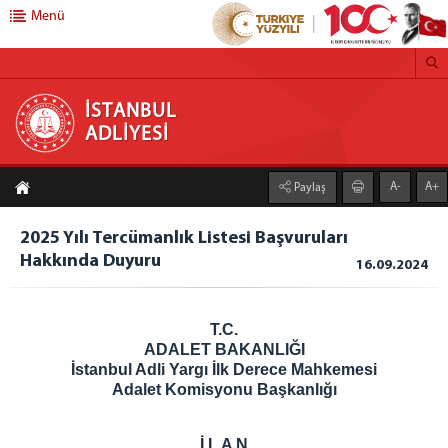
Menü
İSTANBUL ADLİYESİ
İSTANBUL
ADLİYESİ
ADLİYEMİZ
A-
A+
Paylaş
İstanbul Adalet Sarayı
Yerleşim Planı
2025 Yılı Tercümanlık Listesi Başvuruları
İstanbul Adli Destek ve Mağdur Hizmetleri Müdürlüğü
Hakkında Duyuru
16.09.2024
Müdürlük
Bürolar
T.C.
Adli Yardım Bürosu
ADALET BAKANLIĞI
Bilgilendirme ve Yönlendirme Bürosu
İstanbul Adli Yargı İlk Derece Mahkemesi
Adalet Komisyonu Başkanlığı
Ceza Yargılaması Destek Bürosu
Hukuk Yargılaması Destek Bürosu
İ L A N
Kırılgan Grup Destek Bürosu