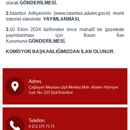
olarak
GÖNDERİLMESİ,
2.
İstanbul Adliyesinin (www.istanbul.adalet.gov.tr) resmi
internet sitesinde
YAYIMLANMASI,
3
.10 Ekim 2024 tarihinden önce mahallî bir gazetede
yayımlanması için Basın İlan
Kurumuna
GÖNDERİLMESİ,
KOMİSYON BAŞKANLIĞIMIZDAN İLAN OLUNUR.
Adres
Çağlayan Meydanı Şişli Merkez Mah. Abide-i Hürriyet
Cad. No: 223 Şişli/İstanbul
Telefon
0 212 375 75 75