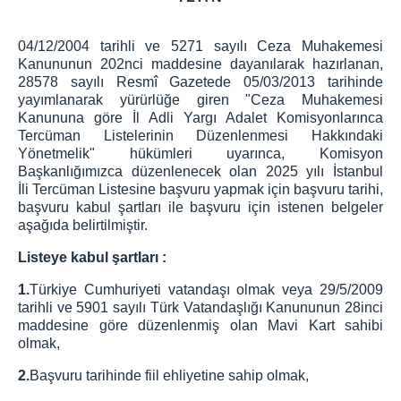
Çocuk Teslimi ve Çocuk İle Kişisel İlişki
04/12/2004 tarihli ve 5271 sayılı Ceza Muhakemesi
Adli Görüşme Odası
Kanununun 202nci maddesine dayanılarak hazırlanan,
Çocuklar için Hizmet Haritası
28578 sayılı Resmî Gazetede 05/03/2013 tarihinde
yayımlanarak yürürlüğe giren "Ceza Muhakemesi
Afişler
Kanununa göre İl Adli Yargı Adalet Komisyonlarınca
Sıkça Sorulan Sorular
Tercüman Listelerinin Düzenlenmesi Hakkındaki
İletişim
Yönetmelik" hükümleri uyarınca, Komisyon
Başkanlığımızca düzenlenecek olan 2025 yılı İstanbul
İstanbul Denetimli Serbestlik Müdürlüğü
İli Tercüman Listesine başvuru yapmak için başvuru tarihi,
Adalet Sarayı Anaokulu
başvuru kabul şartları ile başvuru için istenen belgeler
aşağıda belirtilmiştir.
Adliye Sağlık Hizmetleri
Telefon Rehberi
Listeye kabul şartları :
Önbüro
1.
Türkiye Cumhuriyeti vatandaşı olmak veya 29/5/2009
Savcılık Ön Bürosu
tarihli ve 5901 sayılı Türk Vatandaşlığı Kanununun 28inci
Çalışma Esasları
maddesine göre düzenlenmiş olan Mavi Kart sahibi
olmak,
Personelin Görevleri
Görünümler
2.
Başvuru tarihinde fiil ehliyetine sahip olmak,
Ceza Mahkemeleri Ön Bürosu