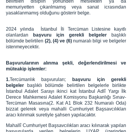
belirtilen disiplin yönünden meslekten ya da
memuriyetten çıkarılmamış veya sanat icrasından
yasaklanmamış olduğunu gösterir belge.
2024 yılında İstanbul İli Tercüman Listesine kayıtlı
olanlardan
başvuru için gerekli belgeler
başlıklı
bölümde belirtilen
(2), (4) ve (6)
numaralı bilgi ve belgeler
istenmeyecektir.
Başvurularının alınma şekli, değerlendirilmesi ve
müteakip işlemler:
1.
Tercümanlık başvuruları;
başvuru için gerekli
belgeler
başlıklı bölümde belirtilen belgelerle birlikte
İstanbul Adalet Sarayı ikinci kat İstanbul Adlî Yargı İlk
Derece Mahkemesi Adalet Komisyonu Başkanlığı Sınav-
Tercüman Masasına(2. Kat A1 Blok 232 Numaralı Oda)
bizzat gelerek veya mahalli Cumhuriyet Başsavcılıkları
aracı kılınmak suretiyle şahsen yapılacaktır.
Mahallî Cumhuriyet Başsavcılıkları aracı kılınarak yapılan
başvurularda verilen belgelerin UYAP üzerinden